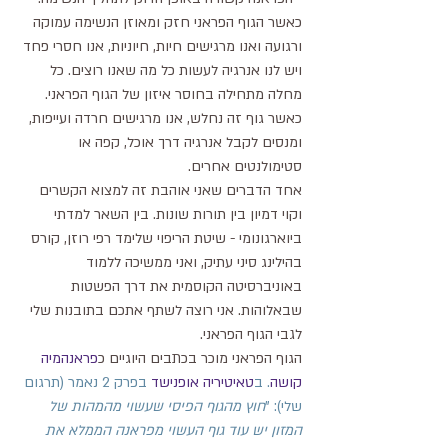
כאשר הגוף הפראני חזק ומאוזן הנשימה עמוקה 
ורגועה ואנו מרגישים חיות, חיוניות, אנו חסרי פחד 
ויש לנו אנרגיה לעשות כל מה שאנו רוצים. כל 
מחלה מתחילה בחוסר איזון של הגוף הפראני. 
כאשר גוף זה נחלש, אנו מרגישים חרדה ועייפות, 
ומנסים לקבל אנרגיה דרך אוכל, קפה או 
סטימולנטים אחרים. 
אחד הדברים שאני אוהבת זה למצוא הקשרים 
וקוי דמיון בין תורות שונות. בין השאר למדתי 
ביוארגונומי - שיטת הריפוי שלימד רפי רוזן, קורס 
בהילינג סיני עתיק, ואני ממשיכה ללמוד 
באוניברסיטה הקוסמית את דרך הפשטות 
שבאלוהות. אני רוצה לשתף אתכם בתובנות שלי 
לגבי הגוף הפראני.
הגוף הפראני מוכר בכתבים היוגיים כ
פראנהמיה 
קושה
. ב
טאיטיריה אופנישד
 בפרק 2 נאמר (תרגום 
שלי): "
חוץ מהגוף הפיסי שעשוי מהמהות של 
המזון יש עוד גוף העשוי מפראנה הממלא את 