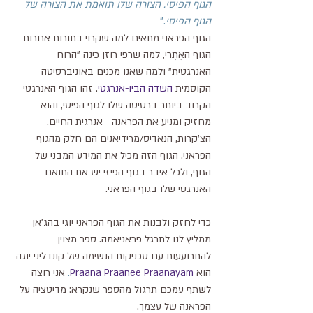
הגוף הפיסי. הצורה שלו תואמת את הצורה של 
הגוף הפיסי
."
הגוף הפראני מתאים למה שקרוי בתורות אחרות 
הגוף האֶתֶרִי, למה שרפי רוזן כינה "הרוח 
האנרגטית" ולמה שאנו מכנים באוניברסיטה 
הקוסמית 
השדה הביו-אנרגטי
. זהו הגוף האנרגטי 
הקרוב ביותר ברטיטה שלו לגוף הפיסי, והוא 
מחזיק ומניע את הפראנה - אנרגית החיים. 
הצ'קרות, הנאדיס/מרידיאנים הם חלק מהגוף 
הפראני. הגוף הזה מכיל את המידע המבני של 
הגוף, ולכל איבר בגוף הפיזי יש את התואם 
האנרגטי שלו בגוף הפראני. 
כדי לחזק ולבנות את הגוף הפראני יוגי בהג'אן 
ממליץ לנו לתרגל פראניאמה. ספר מצוין 
להתרועעות עם טכניקות הנשימה של קונדליני יוגה 
הוא 
Praana Praanee Praanayam
. 
אני רוצה 
לשתף עמכם תרגול מהספר שנקרא: מדיטציה על 
הפראנה של עצמך.