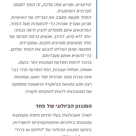
נוירוטיים, ומכיוון שזה מדבק, זה הופך למגמה 
חברתית דומיננטית.
הפחד מקשה ומעכב את הגדילה של האישיות. 
מכיוון שצריך אנרגיה כדי להתעלות מעל הפחד, 
המדוכאים אינם מסוגלים להגיע לרמה גבוהה 
יותר ללא סיוע. לפיכך, אנשים ברמת תודעה של 
פחד מחפשים מנהיגים חזקים, שמקרינים 
תחושה שהם הצליחו לכבוש את הפחד שלהם, 
כדי להוציא אותם מעבדותם.
בניגוד לרמות התודעה הנמוכות יותר: בושה, 
אשמה, אפתיה ועצבות, רמת התודעה פחד כבר 
אינה נוגדת קיום. אנרגיית יסוד האש, שמהותה 
רצון ותנע נמצאת בצ'אקרה הראשונה ומספקת 
את המוטיבציה לרצות להתקיים ולשרוד. 
המנגנון הביולוגי של פחד
לאורך האבולוציה בעלי החיים פיתחו טקטיקות 
ומנגנונים ביולוגיים אינסטינקטיביים להישרדות, 
ביניהם המנגנון הביולוגי של "הילחם או ברח".