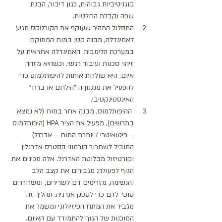
קוגניטיביות גבוהות, כגון דיבור, הבנת 
שפה וקבלת החלטות.
המסלול המהיר שעוקף את הקורטקס מגיע 
לאמיגדלה, מבנה קטן במוח הממוקם 
במערכת הלימבית. האמיגדלה אחראית על 
זיהוי סכנות ועיבוד רגשי. וכשהיא מזהה 
איום, היא שולחת אותות להיפותלמוס כדי 
להפעיל את מנגנון ה ”הילחם או ברח" 
האינסטינקטיבי.
 ההיפותלמוס, מבנה אחר במוח (לא נמצא 
בתרשים), מפעיל את הציר HPA (היפותלמוס 
– פיטואיטרי / יותרת המוח – אדרנל) 
המוביל לשחרור הורמוני הסטרס אדרנלין 
וקורטיזול מבלוטת האדרנל. אלה מכינים את 
הגוף לפעולה: מגבירים את קצב הלב 
והנשימה, מזרימים דם לשרירים, ומשחררים 
סוכר לדם כדי לספק אנרגיה. תהליך זה 
מגביר את המתח הפיזיולוגי ומשמר את 
המוכנות של הגוף להתמודד עם האיום. 