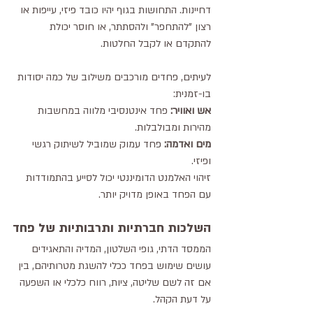
דחיינות.
התחושות בגוף יהיו כובד פיזי, עייפות או 
רצון "להתחפר" ולהסתתר, או חוסר יכולת 
להתקדם או לקבל החלטות.
לעיתים, פחדים מורכבים משילוב של כמה יסודות 
בו-זמנית:
אש ואוויר:
 פחד אינטנסיבי מלווה במחשבות 
מהירות ומבולבלות.
מים ואדמה:
 פחד עמוק שמוביל לשיתוק רגשי 
ופיזי.
זיהוי האלמנט הדומיננטי יכול לסייע בהתמודדות 
עם הפחד באופן מדויק יותר.
השלכות חברתיות ותרבותיות של פחד
הממסד הדתי, גופי השלטון, המדיה והתאגידים 
עושים שימוש בפחד ככלי להשגת מטרותיהם, בין 
אם זה לשם שליטה, ציות, רווח כלכלי או השפעה 
על דעת הקהל.