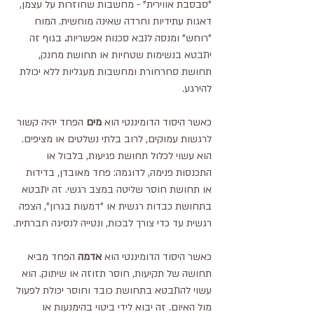
"סבסבת אווירית" - מחשבות שחוזרות על עצמן, 
דאגות עתידיות וחרדה שאינה מוחשית. המוח 
"רוחש" ומנסה לנבא סכנות אפשריות
. 
בגוף זה 
יתבטא בנשימות שטחיות או תחושת מחנק, 
תחושת סחרחורת ומחשבות מעגליות ללא יכולת 
להירגע.
כאשר היסוד הדומיננטי הוא 
מים 
הפחד יהיה קשור 
לרגשות עמוקים, לרוב בלתי נשלטים או מציפים. 
הוא עשוי לכלול תחושת פגיעות, בלבול או 
התכנסות פנימה, לדוגמה: פחד מאובדן, בדידות 
או תחושת חוסר שליטה במצב רגשי. זה יתבטא 
בתחושת כבדות רגשית או "דמעות בגרון", הצפה 
רגשית עד כדי צורך לבכות, ונטייה לנסיגה חברתית.
כאשר היסוד הדומיננטי הוא 
אדמה 
הפחד מביא 
תחושה של תקיעות, חוסר תזוזה או שיתוק. הוא 
עשוי להתבטא בתחושת כובד וחוסר יכולת לפעול 
מול האיום. זה יבוא לידי ביטוי בהימנעות או 