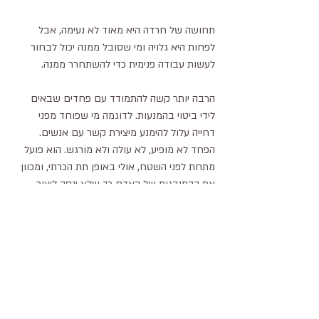
תחושה של חרדה היא מאוד לא נעימה, אבל 
לפחות היא גלויה ומי שסובל ממנה יכול לבחור 
לעשות עבודה פנימית כדי להשתחרר ממנה.
הרבה יותר קשה להתמודד עם פחדים שבאים 
לידי ביטוי בהמנעות. לדוגמה מי שפוחד מפני 
דחייה עלול להימנע מיצירת קשר עם אנשים. 
הפחד לא מופיע, לא עולה ולא מורגש. הוא פועל 
מתחת לפני השטח, אולי באופן תת הכרתי, ומכוון 
את ההתנהגות של האדם כך שלא ינסה ליצור 
קשרים עם אנשים אחרים. במקרה כזה צריך 
קודם לזהות שיש בכלל פחד לפני שניגשים 
להתמודד איתו.
אחת הדרכים היעילות לשחרר פחדים הקשורים 
לטראומות היא "כיבוי הפחדים" בעזרת שיטות 
תרפיה קוגנטיביות ואחר כך שתילה של חוויות 