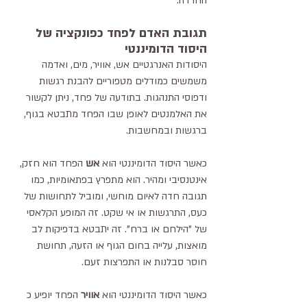
החרדה.
תגובת האדם לפחד כפונקציה של 
היסוד הדומיננטי
היסודות האנרגטיים אש, אוויר, מים, ואדמה 
משמשים כמודלים מטפוריים להבנת רגשות 
ודפוסי התנהגות. בתודעה של פחד, ניתן לקשור 
את האלמנטים לאופן שבו הפחד מתבטא בגוף, 
ברגשות ובמחשבות.
כאשר היסוד הדומיננטי הוא 
אש 
הפחד הוא חזק, 
אינטנסיבי ומהיר. הוא מתפרץ בפתאומיות, כמו 
תגובה חדה לאיום מוחשי, ומוביל לתחושות של 
כעס, התרגשות או אי שקט. זה המופע הקלאסי 
של "הילחם או ברח". זה יתבטא בדפיקות לב 
מואצות, עלייה בחום הגוף או הזעה, תחושת 
חוסר סבלנות או התפרצות זעם.
כאשר היסוד הדומיננטי הוא 
אוויר 
הפחד יופיע כ 