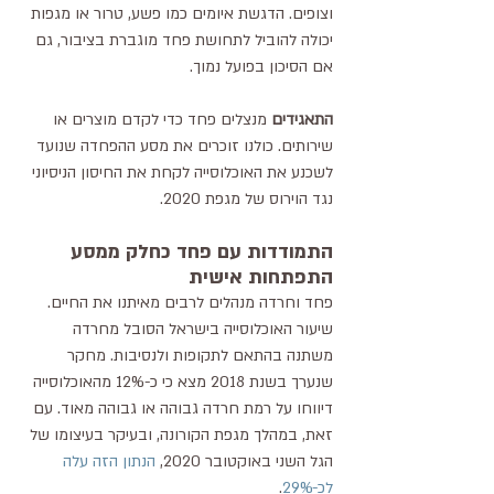
וצופים. הדגשת איומים כמו פשע, טרור או מגפות 
יכולה להוביל לתחושת פחד מוגברת בציבור, גם 
אם הסיכון בפועל נמוך.
התאגידים 
מנצלים פחד כדי לקדם מוצרים או 
שירותים. כולנו זוכרים את מסע ההפחדה שנועד 
לשכנע את האוכלוסייה לקחת את החיסון הניסיוני 
נגד הוירוס של מגפת 2020.
התמודדות עם פחד כחלק ממסע 
התפתחות אישית
פחד וחרדה מנהלים לרבים מאיתנו את החיים. 
שיעור האוכלוסייה בישראל הסובל מחרדה 
משתנה בהתאם לתקופות ולנסיבות. מחקר 
שנערך בשנת 2018 מצא כי כ-12% מהאוכלוסייה 
דיווחו על רמת חרדה גבוהה או גבוהה מאוד. עם 
זאת, במהלך מגפת הקורונה, ובעיקר בעיצומו של 
הגל השני באוקטובר 2020, 
הנתון הזה עלה 
לכ-29%
.