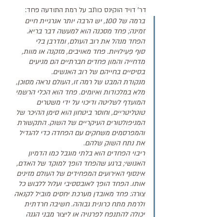
דר' דויד הוקינס כותב על רמת התודעה פחד:
ברמה של 100, יש הרבה יותר אנרגיית חיים 
זמינה; פחד מסכנה הוא למעשה דבר בריא. 
הפחד מנהל את רוב העולם, ומדרבן בלי 
סוף פְּעִילוּיות. פחד מאויבים, מזקנה או מוות, 
מדחייה והמון פחדים חברתיים הם מניעים 
בסיסיים בחייהם של רוב האנשים. 
מנקודת המבט של רמה זו, העולם נראה מסוכן, 
מלא במלכודות ואיומים. פחד הוא הכלי הרשמי 
המועדף לשליטה ודיכוי על ידי משטרים 
טוטליטריים, וחוסר ביטחון הוא סימן ההיכר של 
המניפולטורים העיקריים של השוק. התקשורת 
והמפרסמים משחקים עם הפחדה כדי להגדיל 
את נתח השוק שלהם.
ריבוי הפחדים הוא בלתי מוגבל כמו הדמיון 
האנושי; ברגע שהפחד הופך למוקד של האדם, 
אינסוף האירועים המפחידים של העולם מזינים 
אותו. הפחד הופך לאובססיבי ועלול ללבוש כל 
צורה: פחד מאובדן מערכת יחסים מוביל לקנאה 
ולרמת מתח כרונית גבוהה. חשיבה חרדתית 
יכולה להתנפח לפרנויה או ליצור מבני הגנה 