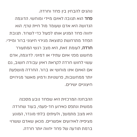
נוהגים להבחין בין פחד וחרדה.
פחד
 הוא תגובה לאיום מיידי ומוחשי. הדוגמה 
הנדושה היא אדם שעומד מול חיית טרף. הוא 
יחווה פחד המניע אותו לפעול כדי לשרוד. תגובת 
הפחד מתרחשת כתוצאה מגירוי חיצוני ברור ומיידי.
חרדה
, לעומת זאת, היא מצב רגשי המתעורר 
מחשש מפני איום עתידי או דמיוני. לדוגמה, אדם 
עשוי לחוש חרדה לקראת ראיון עבודה חשוב, גם 
אם האיום אינו מוחשי או ברור. החרדה מושפעת 
יותר ממחשבות, פרשנויות ודמיון מאשר מגירויים 
חיצוניים ישירים.
ההבחנה המרכזית היא שפחד נובע מסכנה 
ממשית ונתפס כאירוע חד-פעמי, בעוד שחרדה 
היא מצב מתמשך, ולעיתים בלתי מוגדר, המונע 
מציפייה לאירועים אפשריים. מכאן שאדם ששרוי 
ברמת תודעה של פחד יחווה יותר חרדה.