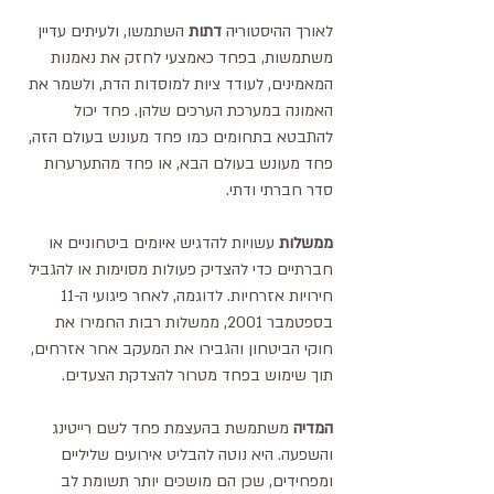
לאורך ההיסטוריה 
דתות 
השתמשו, ולעיתים עדיין 
משתמשות, בפחד כאמצעי לחזק את נאמנות 
המאמינים, לעודד ציות למוסדות הדת, ולשמר את 
האמונה במערכת הערכים שלהן. פחד יכול 
להתבטא בתחומים כמו פחד מעונש בעולם הזה, 
פחד מעונש בעולם הבא, או פחד מהתערערות 
סדר חברתי ודתי.
ממשלות 
עשויות להדגיש איומים ביטחוניים או 
חברתיים כדי להצדיק פעולות מסוימות או להגביל 
חירויות אזרחיות. לדוגמה, לאחר פיגועי ה-11 
בספטמבר 2001, ממשלות רבות החמירו את 
חוקי הביטחון והגבירו את המעקב אחר אזרחים, 
תוך שימוש בפחד מטרור להצדקת הצעדים.
המדיה 
משתמשת בהעצמת פחד לשם רייטינג 
והשפעה. היא נוטה להבליט אירועים שליליים 
ומפחידים, שכן הם מושכים יותר תשומת לב 