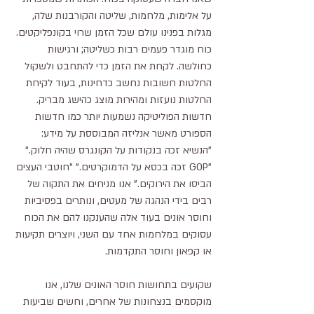
על אלימות, מלחמות, שליטה והקורבנות שלה, 
מגלות בפנינו עולם שכל הזמן שרוי בקונפליקטים. 
כוח מוגדר פעמים רבות כשליטה; ורגישות 
כחולשה. לקחת את הזמן כדי להתחבט ולשקול 
החלטות חשובות נחשב כדחינות, בעוד לקיחת 
החלטות נועזות ומהירות מוצג כהישג מבריק. 
חדשות הפוליטיקה נשמעות יותר כמו חדשות 
הספורט מאשר אנליזה המבוססת על מידע: 
"הנשיא זכה בנקודות על הקונגרס שהיה חלוק." 
"GOP זכה בכסא על הדמוקרטים." "חוטבי העצים 
הביסו את הירוקים." אנו מניחים את התקוה של 
רבים בידי הנהגה של מעטים, ונותרים בפסיביות 
וחוסר אונים בעוד אלה שהענקנו להם את הכוח 
עסוקים במלחמות אחד עם השני, ויוצרים תקיעות 
או קפאון וחוסר התקדמות. 
שקועים בתחושות חוסר האונים שלנו, אנו 
מוקסמים בנצחונות של אחרים, וחשים שביעות 