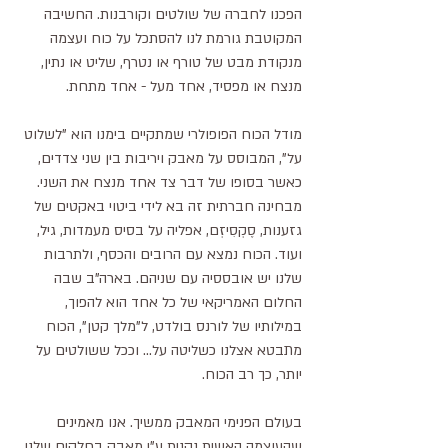
הפכנו לחברה של שולטים וקורבנות. החשיבה 
המקוטבת גורמת לנו להסתכל על כוח ועצמה 
מנקודת מבט של טורף או נטרף, שליט או נתין, 
מנצח או מפסיד, אחד מעל - אחד מתחת.
מודל הכוח הפופולרי שמתקיים בימנו הוא "לשלוט 
על", המבוסס על מאבק ויריבות בין שני צדדים, 
כאשר בסופו של דבר צד אחד מנצח את השני. 
מבחינה חברתית זה בא לידי ביטוי באקטים של 
גזענות, סֶקְסִיזְם, אפליה על בסיס מעמדות, גיל, 
ועוד. הכוח נמצא עם הרובים והכסף, ולתרבות 
שלנו יש אובססיה עם שניהם. בארה"ב שבה 
החלום האמריקאי של כל אחד הוא להפוך, 
במילותיו של לורנס בולדט, ל"מלך קטן", הכוח 
מתבטא אצלנו כשליטה על... וככל ששולטים על 
יותר, כך רב הכוח.
בעולם הפנימי המאבק ממשיך. אנו מאמינים 
שהעוצמה האשית נקנית ע"י מאבק בחלקים שלנו 